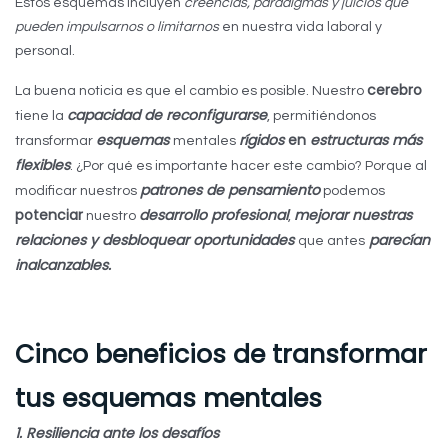
Estos esquemas incluyen
creencias, paradigmas y juicios que
pueden impulsarnos o limitarnos
en nuestra vida laboral y
personal.
cerebro
La buena noticia es que el cambio es posible. Nuestro
capacidad de reconfigurarse
tiene la
, permitiéndonos
esquemas
rígidos
en
estructuras más
transformar
mentales
flexibles
. ¿Por qué es importante hacer este cambio? Porque al
patrones de pensamiento
modificar nuestros
podemos
potenciar
desarrollo profesional
mejorar nuestras
nuestro
,
relaciones y desbloquear oportunidades
parecían
que antes
inalcanzables.
Cinco beneficios de transformar
tus esquemas mentales
1. Resiliencia ante los desafíos