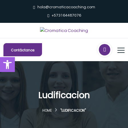
hola@cromaticacoaching.com
+573164487076
Contáctanos
Abrir barra de herramientas
Ludificacion
HOME
"LUDIFICACION"