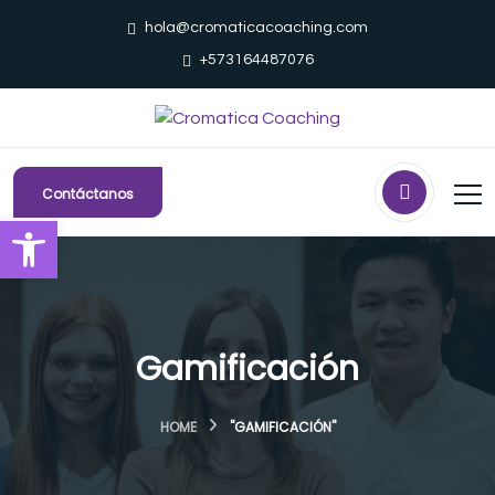
hola@cromaticacoaching.com
+573164487076
Contáctanos
Abrir barra de herramientas
Gamificación
HOME
"GAMIFICACIÓN"