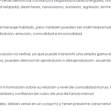
. Puede demostrar confianza y seguridad (cabeza erguida, hom
 relajada); desinterés, nerviosismo, sumisión, agresión, entre
al mensaje hablado, pero también pueden ser malinterpretado
alización, emoción, comodidad e incomodidad
ción no verbal, ya que puede transmitir una amplia gama de 
ismo, pueden demostrar aprobación o desaprobación, acuerdo 
ir información sobre su relación y nivel de comodidad mutua.
iaridad y confianza (en caso de una distancia menor)
es, deben verse en un conjunto y tener presente característi