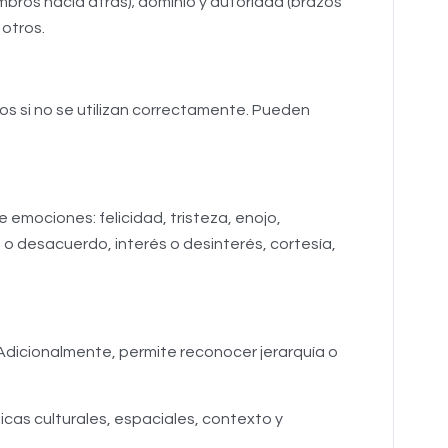
bros hacia atrás); dominio y autoridad (brazos
 otros.
s si no se utilizan correctamente. Pueden
emociones: felicidad, tristeza, enojo,
o desacuerdo, interés o desinterés, cortesía,
 Adicionalmente, permite reconocer jerarquía o
cas culturales, espaciales, contexto y