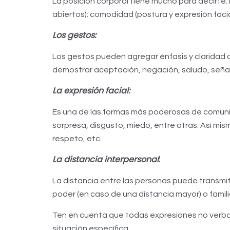
La posición corporal tiene mucho para decirte
abiertos); comodidad (postura y expresión facial
Los gestos:
Los gestos pueden agregar énfasis y claridad 
demostrar aceptación, negación, saludo, señ
La expresión facial:
Es una de las formas más poderosas de comunica
sorpresa, disgusto, miedo, entre otras. Así m
respeto, etc.
La distancia interpersonal
:
La distancia entre las personas puede transmit
poder (en caso de una distancia mayor) o famil
Ten en cuenta que todas expresiones no verbal
situación específica.