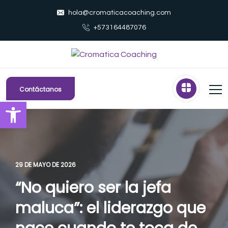
hola@cromaticacoaching.com
+573164487076
Contáctanos
Abrir barra de herramientas
29 DE MAYO DE 2026
“No quiero ser la jefa
maluca”: el liderazgo que