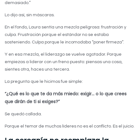
demasiado.”
Lo dijo así, sin máscaras.
En el fondo, Laura sentía una mezcla peligrosa: frustración y
culpa. Frustración porque el estándar no se estaba
sosteniendo. Culpa porque le incomodaba “poner firmeza”.
Y en esa mezcla, el liderazgo se vuelve agotador. Porque
empiezas a liderar con un freno puesto: piensas una cosa,
sientes otra, haces una tercera.
La pregunta que le hicimos fue simple:
“¿Qué es lo que te da más miedo: exigir… o lo que crees
que dirán de ti si exiges?”
Se quedó callada.
Porque el temor de muchos líderes no es el conflicto. Es el juicio.