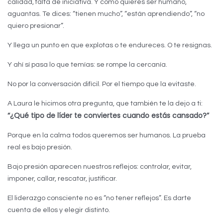
calidad, falta de iniciativa. Y como quieres ser humano,
aguantas. Te dices: “tienen mucho”, “están aprendiendo”, “no
quiero presionar”.
Y llega un punto en que explotas o te endureces. O te resignas.
Y ahí sí pasa lo que temías: se rompe la cercanía.
No por la conversación difícil. Por el tiempo que la evitaste.
A Laura le hicimos otra pregunta, que también te la dejo a ti:
“¿Qué tipo de líder te conviertes cuando estás cansado?”
Porque en la calma todos queremos ser humanos. La prueba
real es bajo presión.
Bajo presión aparecen nuestros reflejos: controlar, evitar,
imponer, callar, rescatar, justificar.
El liderazgo consciente no es “no tener reflejos”. Es darte
cuenta de ellos y elegir distinto.