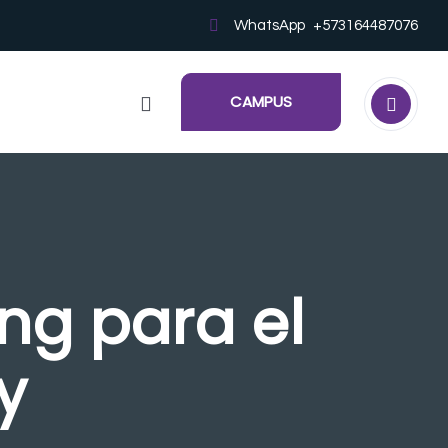
WhatsApp
+573164487076
CAMPUS
ng para el
y