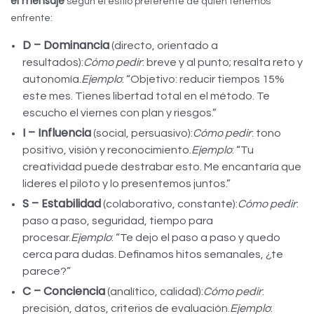
el mensaje
según el estilo preferente de quien tenemos
enfrente:
D – Dominancia
(directo, orientado a
resultados):
Cómo pedir
: breve y al punto; resalta reto y
autonomía.
Ejemplo
: “Objetivo: reducir tiempos 15%
este mes. Tienes libertad total en el método. Te
escucho el viernes con plan y riesgos.”
I – Influencia
(social, persuasivo):
Cómo pedir
: tono
positivo, visión y reconocimiento.
Ejemplo
: “Tu
creatividad puede destrabar esto. Me encantaría que
lideres el piloto y lo presentemos juntos.”
S – Estabilidad
(colaborativo, constante):
Cómo pedir
:
paso a paso, seguridad, tiempo para
procesar.
Ejemplo
: “Te dejo el paso a paso y quedo
cerca para dudas. Definamos hitos semanales, ¿te
parece?”
C – Conciencia
(analítico, calidad):
Cómo pedir
:
precisión, datos, criterios de evaluación.
Ejemplo
: