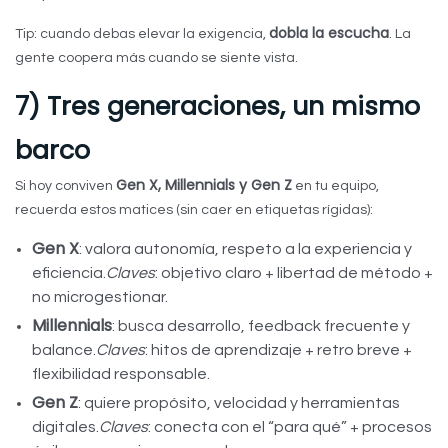
dobla la escucha
Tip: cuando debas elevar la exigencia,
. La
gente coopera más cuando se siente vista.
7) Tres generaciones, un mismo
barco
Gen X, Millennials y Gen Z
Si hoy conviven
en tu equipo,
recuerda estos matices (sin caer en etiquetas rígidas):
Gen X
: valora autonomía, respeto a la experiencia y
eficiencia.
Claves
: objetivo claro + libertad de método +
no microgestionar.
Millennials
: busca desarrollo, feedback frecuente y
balance.
Claves
: hitos de aprendizaje + retro breve +
flexibilidad responsable.
Gen Z
: quiere propósito, velocidad y herramientas
digitales.
Claves
: conecta con el “para qué” + procesos