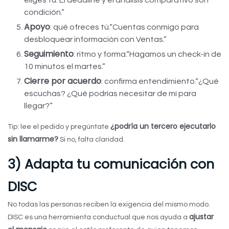
eliges tú. El deadline y el análisis comparativo son
condición.”
Apoyo
: qué ofreces tú.
“Cuentas conmigo para
desbloquear información con Ventas.”
Seguimiento
: ritmo y forma.
“Hagamos un check-in de
10 minutos el martes.”
Cierre por acuerdo
: confirma entendimiento.
“¿Qué
escuchas? ¿Qué podrías necesitar de mí para
llegar?”
¿podría un tercero ejecutarlo
Tip: lee el pedido y pregúntate
sin llamarme?
Si no, falta claridad.
3) Adapta tu comunicación con
DISC
No todas las personas reciben la exigencia del mismo modo.
ajustar
DISC es una herramienta conductual que nos ayuda a