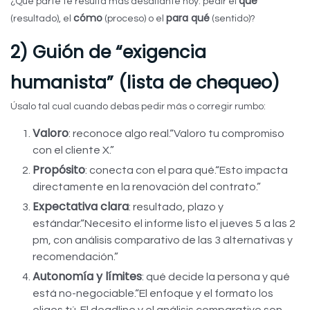
qué
¿Qué parte te resulta más desafiante hoy: pedir el
cómo
para qué
(resultado), el
(proceso) o el
(sentido)?
2) Guión de “exigencia
humanista” (lista de chequeo)
Úsalo tal cual cuando debas pedir más o corregir rumbo:
Valoro
: reconoce algo real.
“Valoro tu compromiso
con el cliente X.”
Propósito
: conecta con el para qué.
“Esto impacta
directamente en la renovación del contrato.”
Expectativa clara
: resultado, plazo y
estándar.
“Necesito el informe listo el jueves 5 a las 2
pm, con análisis comparativo de las 3 alternativas y
recomendación.”
Autonomía y límites
: qué decide la persona y qué
está no-negociable.
“El enfoque y el formato los