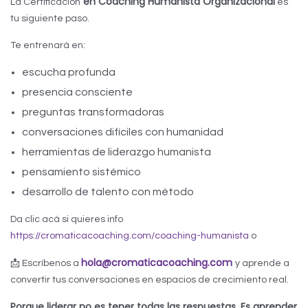
en Coaching Humanista Organizacional
La Certificación
es
tu siguiente paso.
Te entrenará en:
escucha profunda
presencia consciente
preguntas transformadoras
conversaciones difíciles con humanidad
herramientas de liderazgo humanista
pensamiento sistémico
desarrollo de talento con método
Da clic acá si quieres info
https://cromaticacoaching.com/coaching-humanista
o
hola@cromaticacoaching.com
📩 Escríbenos a
y aprende a
convertir tus conversaciones en espacios de crecimiento real.
Porque liderar no es tener todas las respuestas. Es aprender