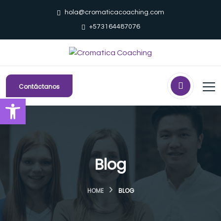
hola@cromaticacoaching.com
+573164487076
Contáctanos
Abrir barra de herramientas
Blog
HOME
BLOG