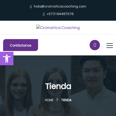
hola@cromaticacoaching.com
+573164487076
Contáctanos
Abrir barra de herramientas
Tienda
HOME
TIENDA