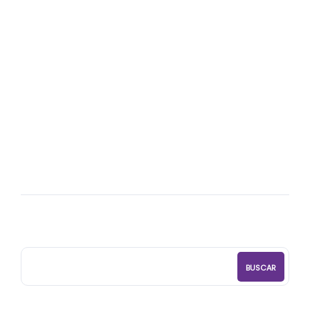
06
NOV
La mente y los Pensamientos con Carla
Baena Psicóloga, Coach y Facilitadora
Out Of The Box
BUSCAR