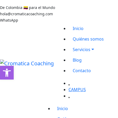
De Colombia 🇨🇴 para el Mundo
hola@cromaticacoaching.com
+573164487076
WhatsApp
Inicio
Quiénes somos
Servicios
Blog
Abrir barra de herramientas
Contacto
CAMPUS
Inicio