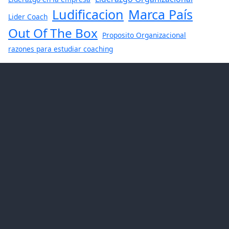
Ludificacion
Marca País
Lider Coach
Out Of The Box
Proposito Organizacional
razones para estudiar coaching