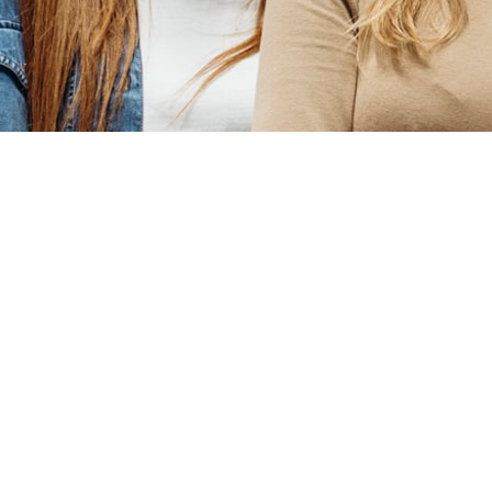
13
Abr
¿Para qué estudiar Coaching
Profesional?