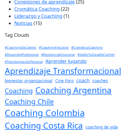
Conexiones de aprendizaje
(25)
Cromática Coaching
(22)
Liderazgo y Coaching
(1)
Noticias
(15)
Tag Clouds
#CoachingDeLíderes
#CoachingEjecutivo
#CromáticaCoaching
#DesarrolloProfesional
#ResilienciaEmocional
#SalDeTuZonaDeConfort
Aprender Jugando
#TransformaciónPersonal
Aprendizaje Transformacional
coach
bienestar organizacional
Cine Foro
coaches
Coaching Argentina
Coaching
Coaching Chile
Coaching Colombia
Coaching Costa Rica
coaching de vida