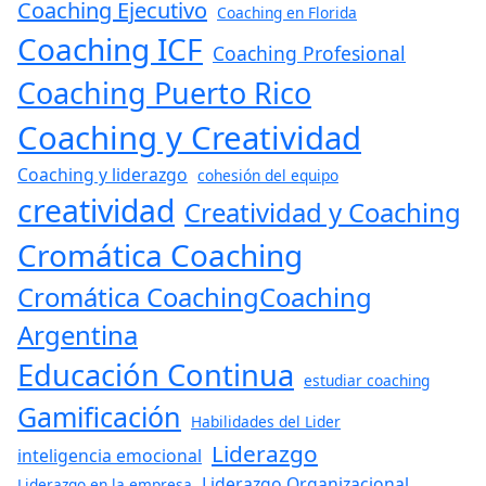
Coaching Ejecutivo
Coaching en Florida
Coaching ICF
Coaching Profesional
Coaching Puerto Rico
Coaching y Creatividad
Coaching y liderazgo
cohesión del equipo
creatividad
Creatividad y Coaching
Cromática Coaching
Cromática CoachingCoaching
Argentina
Educación Continua
estudiar coaching
Gamificación
Habilidades del Lider
Liderazgo
inteligencia emocional
Liderazgo Organizacional
Liderazgo en la empresa