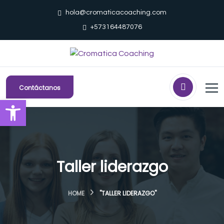
hola@cromaticacoaching.com
+573164487076
Contáctanos
Abrir barra de herramientas
Taller liderazgo
HOME
"TALLER LIDERAZGO"