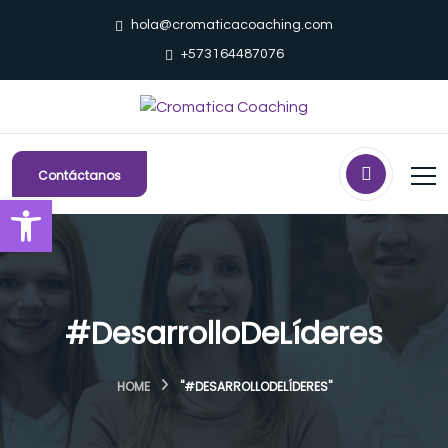
hola@cromaticacoaching.com
+573164487076
Contáctanos
Abrir barra de herramientas
#DesarrolloDeLíderes
HOME
"#DESARROLLODELÍDERES"