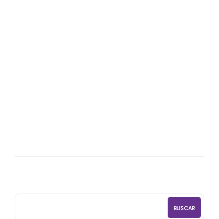
13
ABR
¿Para qué estudiar Coaching
Profesional?
BUSCAR