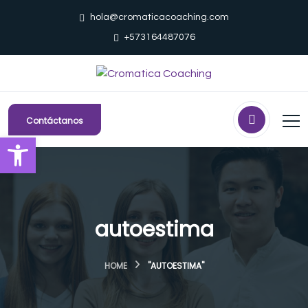
hola@cromaticacoaching.com
+573164487076
Contáctanos
Abrir barra de herramientas
autoestima
HOME
"AUTOESTIMA"