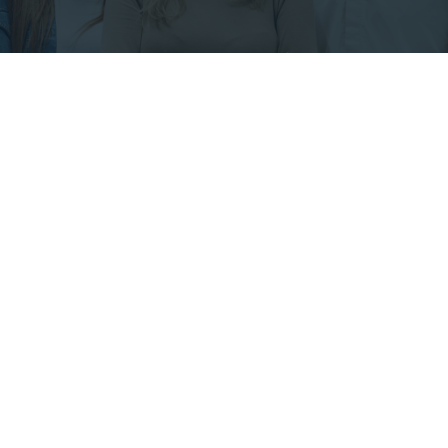
28
JUN
Aportes del Coaching en la vida
personal, laboral y social