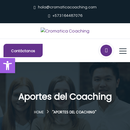
hola@cromaticacoaching.com
+573164487076
Contáctanos
Abrir barra de herramientas
Aportes del Coaching
HOME
"APORTES DEL COACHING"