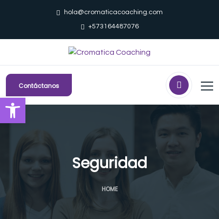
hola@cromaticacoaching.com
+573164487076
Contáctanos
Abrir barra de herramientas
Seguridad
HOME