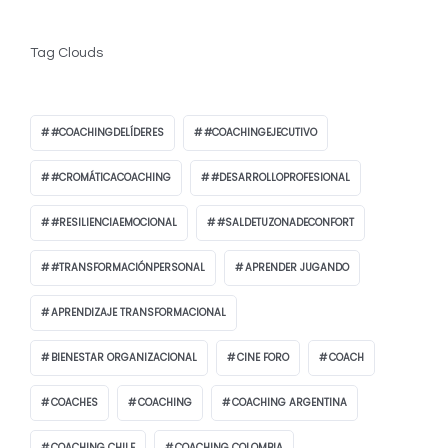
Tag Clouds
#COACHINGDELÍDERES
#COACHINGEJECUTIVO
#CROMÁTICACOACHING
#DESARROLLOPROFESIONAL
#RESILIENCIAEMOCIONAL
#SALDETUZONADECONFORT
#TRANSFORMACIÓNPERSONAL
APRENDER JUGANDO
APRENDIZAJE TRANSFORMACIONAL
BIENESTAR ORGANIZACIONAL
CINE FORO
COACH
COACHES
COACHING
COACHING ARGENTINA
COACHING CHILE
COACHING COLOMBIA