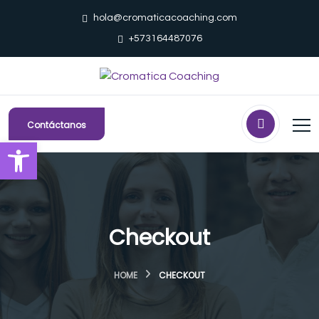
hola@cromaticacoaching.com
+573164487076
Contáctanos
Abrir barra de herramientas
Checkout
HOME
CHECKOUT