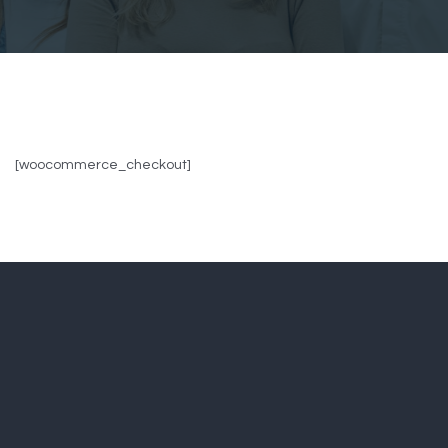
[woocommerce_checkout]