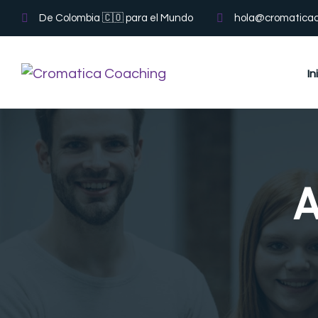
De Colombia 🇨🇴 para el Mundo
hola@cromatica
In
A