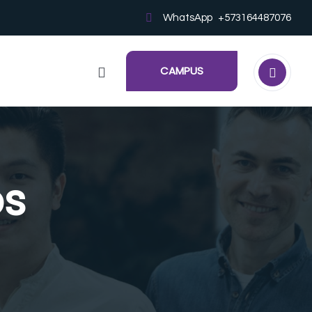
WhatsApp
+573164487076
CAMPUS
os